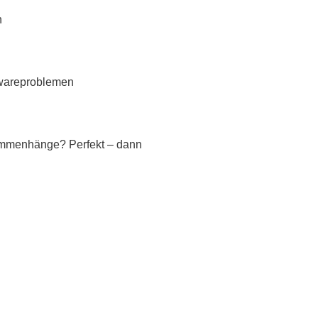
n
ftwareproblemen
usammenhänge? Perfekt – dann